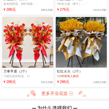
各色扶郎花，绿叶间插，··
300支大麦（单个），··
￥286元
￥276元
489人付款
1314人付款
万事亨通（2个）
红红火火（2个）
15枝红色扶郎花、15··
5小时前有人购买
￥286元
￥286元
522人付款
1168人付款
更多开业花篮