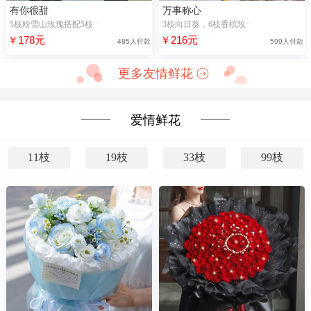
有你很甜
万事称心
5枝粉雪山玫瑰搭配5枝··
3枝向日葵，6枝香槟玫··
￥178元
￥216元
485人付款
599人付款
更多友情鲜花
爱情鲜花
11枝
19枝
33枝
99枝