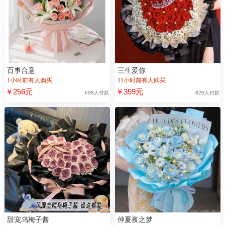
百事合意
三生爱你
1小时前有人购买
11小时前有人购买
￥256元
￥359元
698人付款
820人付款
甜宠乌梅子酱
仲夏夜之梦