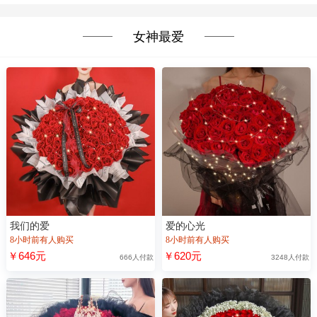
女神最爱
我们的爱
爱的心光
8小时前有人购买
8小时前有人购买
￥646元
￥620元
666人付款
3248人付款