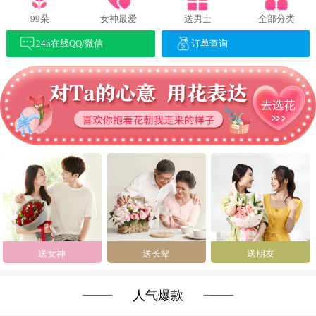
99朵
女神最爱
送男士
全部分类
24h在线QQ/微信
订单查询
送女神
送长辈
送朋友
人气爆款