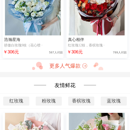
浩瀚星海
真心相伴
骄傲白玫瑰9枝（花心喷··
红玫瑰12枝，香槟玫瑰··
￥306元
￥306元
587人付款
789人付款
更多人气爆款
友情鲜花
红玫瑰
粉玫瑰
香槟玫瑰
蓝玫瑰