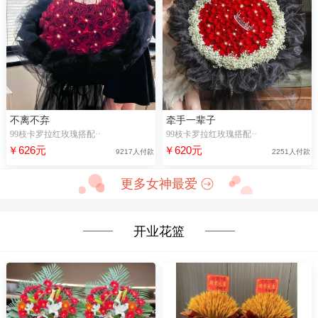
不离不弃
牵手一辈子
99枝卡罗拉红玫瑰搭配··
99枝卡罗拉红玫瑰搭配··
￥626元
￥620元
9217人付款
2251人付款
更多女神最爱
开业花篮