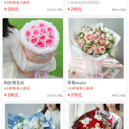
9小时前有人购买
11枝碎冰蓝玫瑰搭配5··
￥350元
￥249元
1524人付款
666人付款
刚好遇见你
草莓mojito
4小时前有人购买
1小时前有人购买
￥186元
￥276元
1320人付款
696人付款