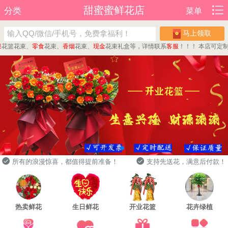
甜蜜蜜鲜花店
分类
菜单
马上领取
篮花束、
零食
花束、
香烟
花束、
现金
花束礼盒等，详情联系
客服
！！！
本店可定制
蛋
所有的浪漫惊喜，都值得提前准备！
支持先送花，满意后付款！
热卖鲜花
生日鲜花
开业花篮
花卉绿植