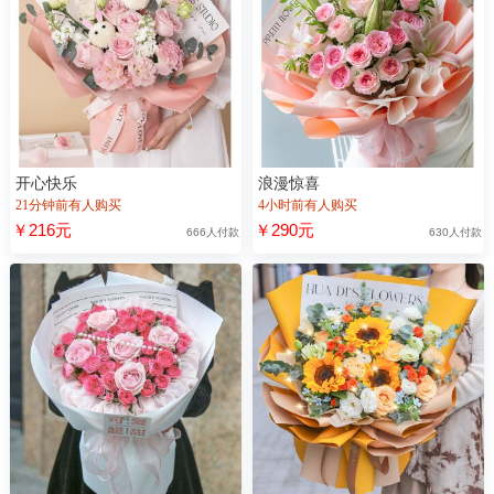
开心快乐
浪漫惊喜
21分钟前有人购买
4小时前有人购买
￥216元
￥290元
666人付款
630人付款