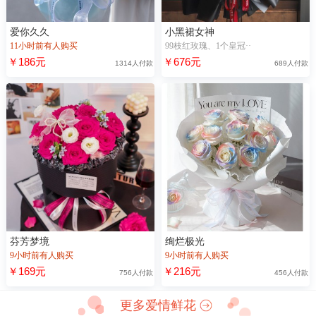
爱你久久
小黑裙女神
11小时前有人购买
99枝红玫瑰、1个皇冠··
￥186元
￥676元
1314人付款
689人付款
芬芳梦境
绚烂极光
9小时前有人购买
9小时前有人购买
￥169元
￥216元
756人付款
456人付款
更多爱情鲜花