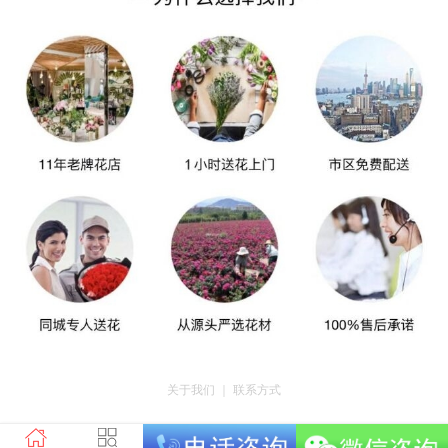
关于我们
｜
联系方式
版权所有：荣昌区昌州街道爱神鲜花店 地址：重庆市荣昌区昌州街道迎宾大道
南段3号35幢4-20 电话：tel023-46761716