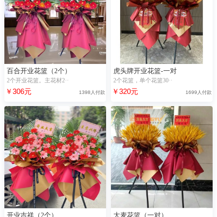
百合开业花篮（2个）
虎头牌开业花篮-一对
2个开业花篮。主花材2··
2个花篮，单个花篮30··
￥306元
￥320元
1398人付款
1699人付款
开业吉祥（2个）
大麦花篮（一对）