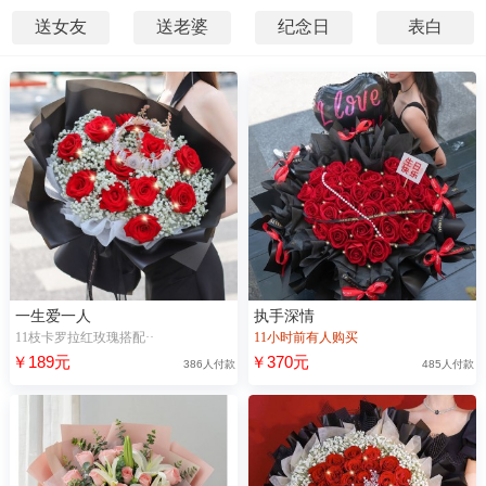
送女友
送老婆
纪念日
表白
一生爱一人
执手深情
11枝卡罗拉红玫瑰搭配··
11小时前有人购买
￥189元
￥370元
386人付款
485人付款
36分前，“凤**”浏览了【伴你到永久】