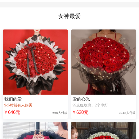
女神最爱
我们的爱
爱的心光
9小时前有人购买
99支红玫瑰、2个串灯
￥646元
￥620元
666人付款
3248人付款