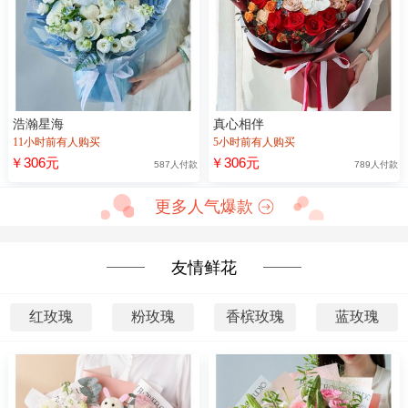
浩瀚星海
真心相伴
11小时前有人购买
5小时前有人购买
￥306元
￥306元
587人付款
789人付款
更多人气爆款
友情鲜花
红玫瑰
粉玫瑰
香槟玫瑰
蓝玫瑰