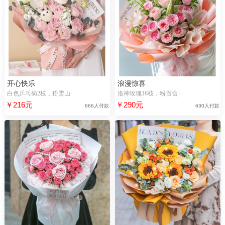
开心快乐
浪漫惊喜
白色乒乓菊2枝，粉雪山··
洛神玫瑰16枝，粉百合··
￥216元
￥290元
666人付款
630人付款