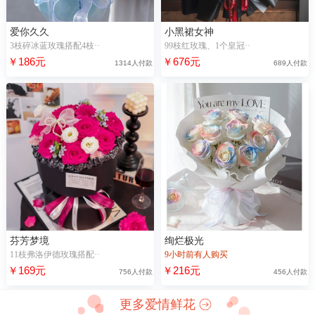
爱你久久
小黑裙女神
3枝碎冰蓝玫瑰搭配4枝··
99枝红玫瑰、1个皇冠··
￥186元
￥676元
1314人付款
689人付款
芬芳梦境
绚烂极光
11枝弗洛伊德玫瑰搭配··
9小时前有人购买
￥169元
￥216元
756人付款
456人付款
更多爱情鲜花