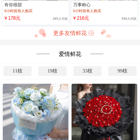
有你很甜
万事称心
8小时前有人购买
6小时前有人购买
￥178元
￥216元
485人付款
599人付款
更多友情鲜花
爱情鲜花
11枝
19枝
33枝
99枝