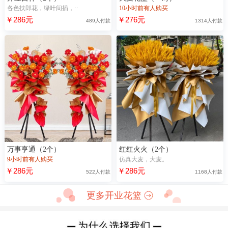
各色扶郎花，绿叶间插，··
10小时前有人购买
￥286元
￥276元
489人付款
1314人付款
万事亨通（2个）
红红火火（2个）
9小时前有人购买
仿真大麦，大麦。
￥286元
￥286元
522人付款
1168人付款
更多开业花篮