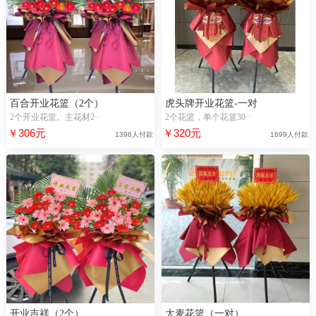
百合开业花篮（2个）
虎头牌开业花篮-一对
2个开业花篮。主花材2··
2个花篮，单个花篮30··
￥306元
￥320元
1398人付款
1699人付款
开业吉祥（2个）
大麦花篮（一对）