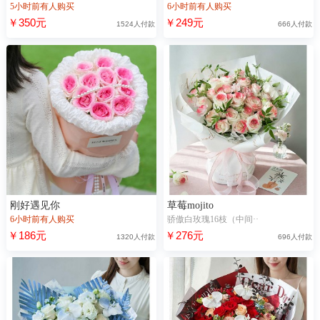
5小时前有人购买
6小时前有人购买
￥350元
￥249元
1524人付款
666人付款
刚好遇见你
草莓mojito
6小时前有人购买
骄傲白玫瑰16枝（中间··
￥186元
￥276元
1320人付款
696人付款