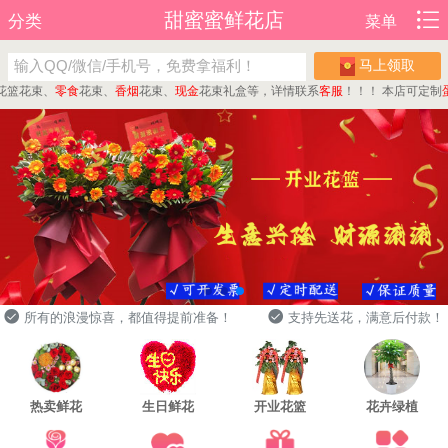
甜蜜蜜鲜花店
分类
菜单
马上领取
花束、
零食
花束、
香烟
花束、
现金
花束礼盒等，详情联系
客服
！！！
本店可定制
蛋糕
所有的浪漫惊喜，都值得提前准备！
支持先送花，满意后付款！
热卖鲜花
生日鲜花
开业花篮
花卉绿植