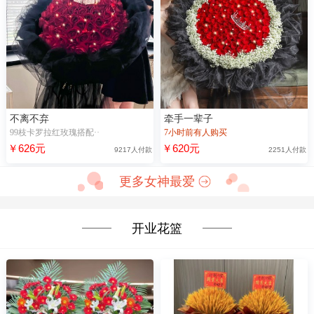
不离不弃
牵手一辈子
99枝卡罗拉红玫瑰搭配··
7小时前有人购买
￥626元
￥620元
9217人付款
2251人付款
更多女神最爱
开业花篮