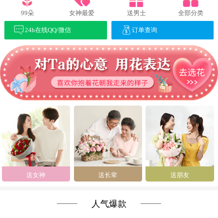
99朵
女神最爱
送男士
全部分类
24h在线QQ/微信
订单查询
送女神
送长辈
送朋友
人气爆款