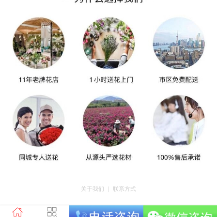
关于我们
｜
联系方式
版权所有：荣昌区昌州街道爱神鲜花店 地址：重庆市荣昌区昌州街道迎宾大道
南段3号35幢4-20 电话：tel023-46761716