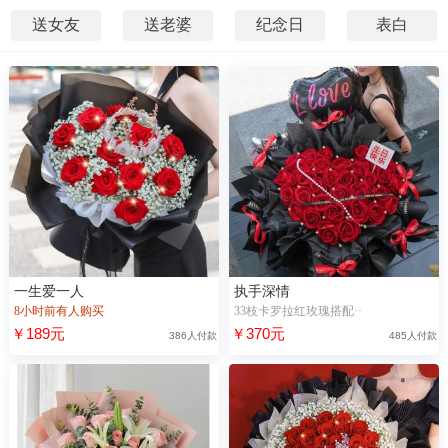
送女友
送老婆
纪念日
表白
一生爱一人
执手深情
8小时前有人购买
33枝卡罗拉红玫瑰搭配··
￥189元
￥370元
386人付款
485人付款
47秒前，“袁**”浏览了【I LOVE YOU兔】