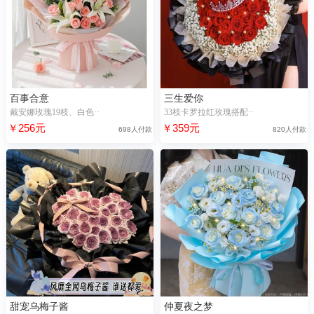
百事合意
三生爱你
戴安娜玫瑰19枝、白色··
33枝卡罗拉红玫瑰搭配··
￥256元
￥359元
698人付款
820人付款
甜宠乌梅子酱
仲夏夜之梦