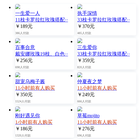
一生爱一人
执手深情
11枝卡罗拉红玫瑰搭配··
33枝卡罗拉红玫瑰搭配··
￥189元
￥370元
386人付款
485人付款
百事合意
三生爱你
戴安娜玫瑰19枝、白色··
33枝卡罗拉红玫瑰搭配··
￥256元
￥359元
698人付款
820人付款
甜宠乌梅子酱
仲夏夜之梦
11小时前有人购买
11小时前有人购买
￥350元
￥249元
1524人付款
666人付款
刚好遇见你
草莓mojito
1小时前有人购买
11小时前有人购买
￥186元
￥276元
1320人付款
696人付款