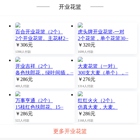
开业花篮
百合开业花篮（2个）
虎头牌开业花篮-一对
2个开业花篮。主花材2··
2个花篮，单个花篮30··
￥306元
￥320元
1398人付款
1699人付款
开业吉祥（2个）
大麦花篮（一对）
各色扶郎花，绿叶间插，··
300支大麦（单个），··
￥286元
￥276元
489人付款
1314人付款
万事亨通（2个）
红红火火（2个）
15枝红色扶郎花、15··
仿真大麦，大麦。
￥286元
￥286元
522人付款
1168人付款
更多开业花篮