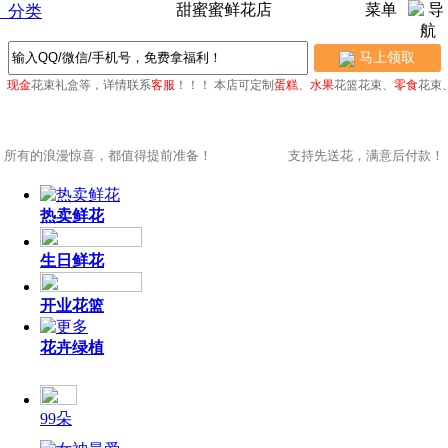
甜蜜蜜鲜花店
菜单
分类
马上领取
、
现金
花束礼盒等，详情联系
客服
！！！
本店可定制
蛋糕
、
水果
花篮花束、
零食
花束
所有的浪漫惊喜，都值得提前准备！
支持先送花，满意后付款！
热卖鲜花
生日鲜花
开业花篮
花卉绿植
99朵