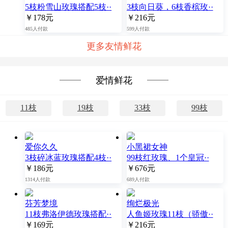
5枝粉雪山玫瑰搭配5枝··
3枝向日葵，6枝香槟玫··
￥178元
￥216元
485人付款
599人付款
更多友情鲜花
爱情鲜花
11枝
19枝
33枝
99枝
爱你久久
小黑裙女神
3枝碎冰蓝玫瑰搭配4枝··
99枝红玫瑰、1个皇冠··
￥186元
￥676元
1314人付款
689人付款
芬芳梦境
绚烂极光
11枝弗洛伊德玫瑰搭配··
人鱼姬玫瑰11枝（骄傲··
￥169元
￥216元