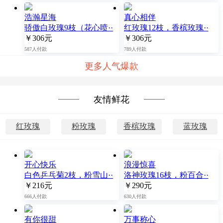
浩瀚星海
真心相伴
骄傲白玫瑰9枝（花心喷··
红玫瑰12枝，香槟玫瑰··
￥306元
￥306元
587人付款
789人付款
更多人气爆款
友情鲜花
红玫瑰
粉玫瑰
香槟玫瑰
蓝玫瑰
开心快乐
浪漫惊喜
白色乒乓菊2枝，粉雪山··
洛神玫瑰16枝，粉百合··
￥216元
￥290元
666人付款
630人付款
有你很甜
万事称心