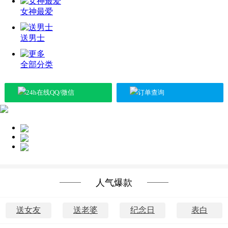
女神最爱
送男士
全部分类
24h在线QQ/微信
订单查询
送女神
送长辈
送朋友
人气爆款
送女友
送老婆
纪念日
表白