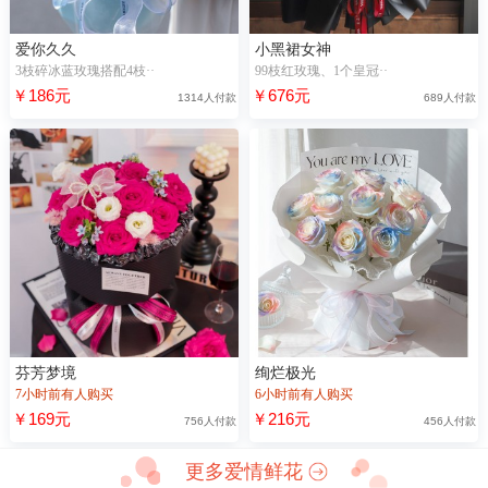
爱你久久
小黑裙女神
3枝碎冰蓝玫瑰搭配4枝··
99枝红玫瑰、1个皇冠··
￥186元
￥676元
1314人付款
689人付款
芬芳梦境
绚烂极光
7小时前有人购买
6小时前有人购买
￥169元
￥216元
756人付款
456人付款
更多爱情鲜花