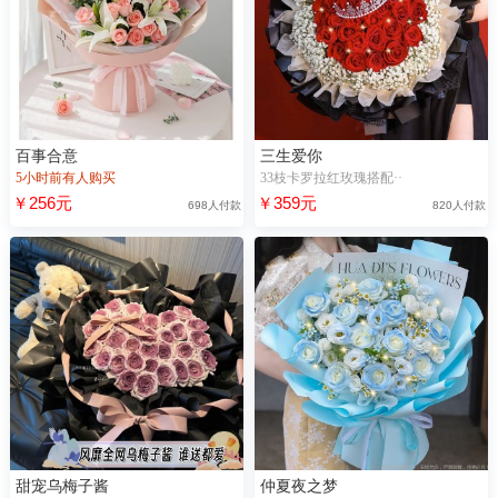
百事合意
三生爱你
5小时前有人购买
33枝卡罗拉红玫瑰搭配··
￥256元
￥359元
698人付款
820人付款
甜宠乌梅子酱
仲夏夜之梦