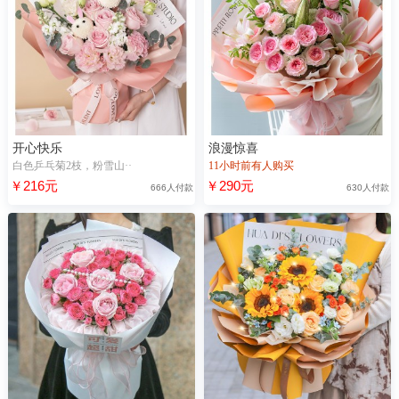
开心快乐
浪漫惊喜
白色乒乓菊2枝，粉雪山··
11小时前有人购买
￥216元
￥290元
666人付款
630人付款