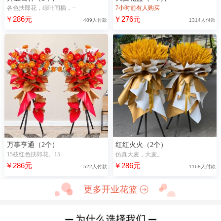
各色扶郎花，绿叶间插，··
7小时前有人购买
￥286元
￥276元
489人付款
1314人付款
万事亨通（2个）
红红火火（2个）
15枝红色扶郎花、15··
仿真大麦，大麦。
￥286元
￥286元
522人付款
1168人付款
更多开业花篮