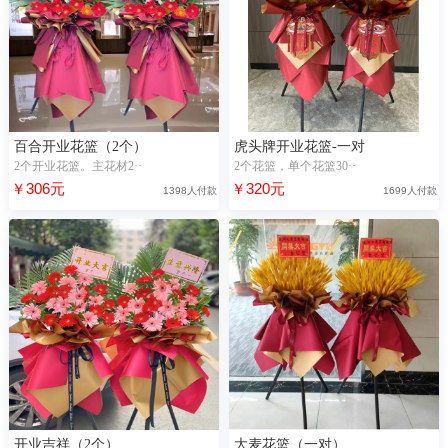
百合开业花篮（2个）
虎头牌开业花篮-一对
2个开业花篮。主花材2··
2个花篮，单个花篮30··
￥306元
￥320元
1398人付款
1699人付款
开业吉祥（2个）
大麦花篮（一对）