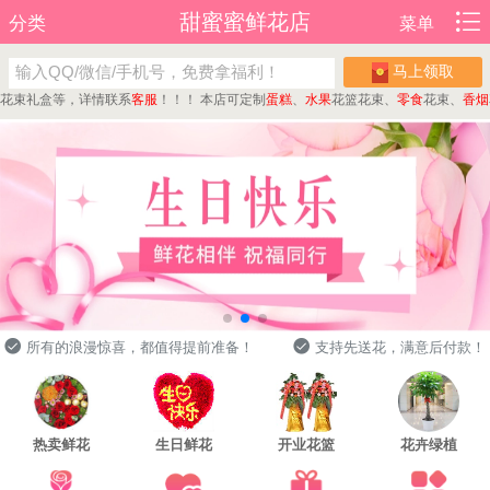
甜蜜蜜鲜花店
分类
菜单
马上领取
束礼盒等，详情联系
客服
！！！
本店可定制
蛋糕
、
水果
花篮花束、
零食
花束、
香烟
花束
所有的浪漫惊喜，都值得提前准备！
支持先送花，满意后付款！
热卖鲜花
生日鲜花
开业花篮
花卉绿植