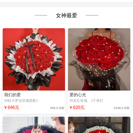
女神最爱
我们的爱
爱的心光
99枝卡罗拉玫瑰搭配1··
99支红玫瑰、2个串灯
￥646元
￥620元
666人付款
3248人付款