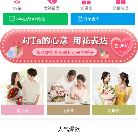
99朵
女神最爱
送男士
全部分类
24h在线QQ/微信
订单查询
送女神
送长辈
送朋友
人气爆款