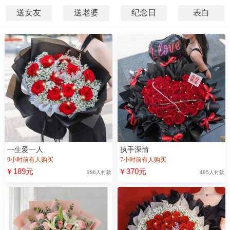
送女友
送老婆
纪念日
表白
一生爱一人
执手深情
9小时前有人购买
7小时前有人购买
￥189元
￥370元
386人付款
485人付款
“葛**”正在浏览【Love（爱你）】