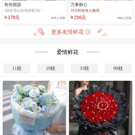
有你很甜
万事称心
5枝粉雪山玫瑰搭配5枝··
10小时前有人购买
￥178元
￥216元
485人付款
599人付款
更多友情鲜花
爱情鲜花
11枝
19枝
33枝
99枝