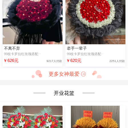
不离不弃
牵手一辈子
99枝卡罗拉红玫瑰搭配··
99枝卡罗拉红玫瑰搭配··
￥626元
￥620元
9217人付款
2251人付款
更多女神最爱
开业花篮