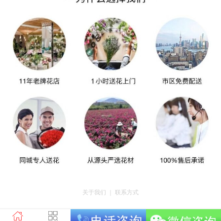
关于我们
｜
联系方式
版权所有：荣昌区昌州街道爱神鲜花店 地址：重庆市荣昌区昌州街道迎宾大道
南段3号35幢4-20 电话：tel023-46761716