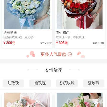
浩瀚星海
真心相伴
骄傲白玫瑰9枝（花心喷··
红玫瑰12枝，香槟玫瑰··
￥306元
￥306元
587人付款
789人付款
更多人气爆款
友情鲜花
红玫瑰
粉玫瑰
香槟玫瑰
蓝玫瑰