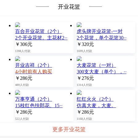
开业花篮
百合开业花篮（2个）
虎头牌开业花篮-一对
2个开业花篮。主花材2··
2个花篮，单个花篮30··
￥306元
￥320元
1398人付款
1699人付款
开业吉祥（2个）
大麦花篮（一对）
4小时前有人购买
300支大麦（单个），··
￥286元
￥276元
489人付款
1314人付款
万事亨通（2个）
红红火火（2个）
15枝红色扶郎花、15··
仿真大麦，大麦。
￥286元
￥286元
522人付款
1168人付款
更多开业花篮