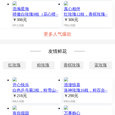
浩瀚星海
真心相伴
骄傲白玫瑰9枝（花心喷··
红玫瑰12枝，香槟玫瑰··
￥306元
￥306元
587人付款
789人付款
更多人气爆款
友情鲜花
红玫瑰
粉玫瑰
香槟玫瑰
蓝玫瑰
开心快乐
浪漫惊喜
白色乒乓菊2枝，粉雪山··
洛神玫瑰16枝，粉百合··
￥216元
￥290元
666人付款
630人付款
有你很甜
万事称心