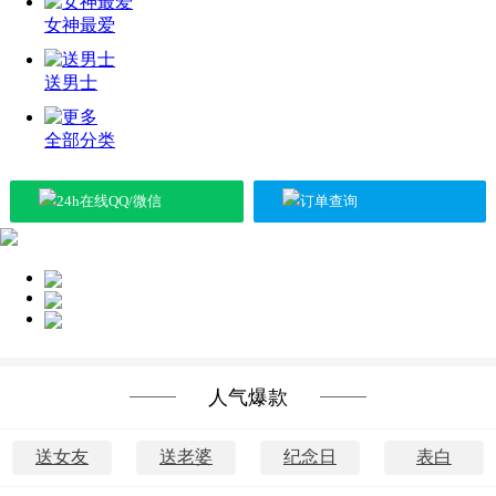
女神最爱
送男士
全部分类
24h在线QQ/微信
订单查询
送女神
送长辈
送朋友
人气爆款
送女友
送老婆
纪念日
表白