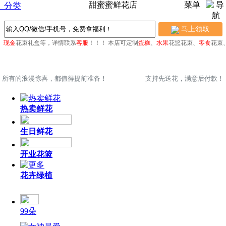
甜蜜蜜鲜花店
菜单
分类
马上领取
、
现金
花束礼盒等，详情联系
客服
！！！
本店可定制
蛋糕
、
水果
花篮花束、
零食
花束
所有的浪漫惊喜，都值得提前准备！
支持先送花，满意后付款！
热卖鲜花
生日鲜花
开业花篮
花卉绿植
99朵