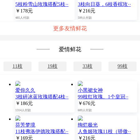
5枝粉雪山玫瑰搭配5枝··
3枝向日葵，6枝香槟玫··
￥178元
￥216元
485人付款
599人付款
更多友情鲜花
爱情鲜花
11枝
19枝
33枝
99枝
爱你久久
小黑裙女神
3枝碎冰蓝玫瑰搭配4枝··
99枝红玫瑰、1个皇冠··
￥186元
￥676元
1314人付款
689人付款
芬芳梦境
绚烂极光
11枝弗洛伊德玫瑰搭配··
人鱼姬玫瑰11枝（骄傲··
￥169元
￥216元