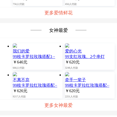
756人付款
456人付款
更多爱情鲜花
女神最爱
我们的爱
爱的心光
99枝卡罗拉玫瑰搭配1··
99支红玫瑰、2个串灯
￥646元
￥620元
666人付款
3248人付款
不离不弃
牵手一辈子
99枝卡罗拉红玫瑰搭配··
99枝卡罗拉红玫瑰搭配··
￥626元
￥620元
9217人付款
2251人付款
更多女神最爱