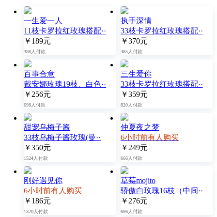
一生爱一人
执手深情
11枝卡罗拉红玫瑰搭配··
33枝卡罗拉红玫瑰搭配··
￥189元
￥370元
386人付款
485人付款
百事合意
三生爱你
戴安娜玫瑰19枝、白色··
33枝卡罗拉红玫瑰搭配··
￥256元
￥359元
698人付款
820人付款
甜宠乌梅子酱
仲夏夜之梦
33枝乌梅子酱玫瑰(曼··
6小时前有人购买
￥350元
￥249元
1524人付款
666人付款
刚好遇见你
草莓mojito
6小时前有人购买
骄傲白玫瑰16枝（中间··
￥186元
￥276元
1320人付款
696人付款