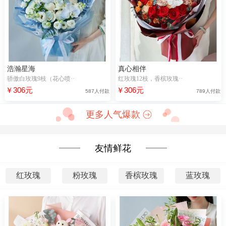
浩瀚星海
真心相伴
骄傲白玫瑰9枝（花心喷··
红玫瑰12枝，香槟玫瑰··
￥306元
￥306元
587人付款
789人付款
更多人气爆款
友情鲜花
红玫瑰
粉玫瑰
香槟玫瑰
蓝玫瑰