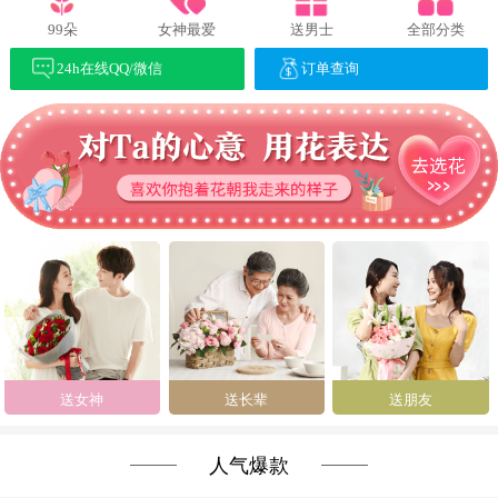
99朵
女神最爱
送男士
全部分类
24h在线QQ/微信
订单查询
送女神
送长辈
送朋友
人气爆款