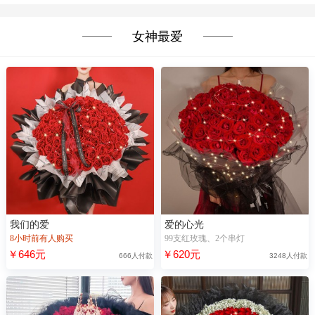
女神最爱
我们的爱
爱的心光
8小时前有人购买
99支红玫瑰、2个串灯
￥646元
￥620元
666人付款
3248人付款