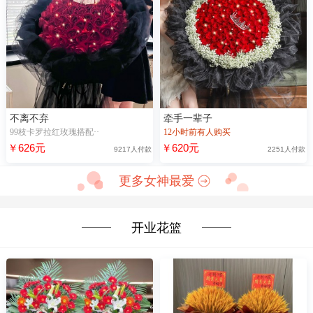
不离不弃
牵手一辈子
99枝卡罗拉红玫瑰搭配··
12小时前有人购买
￥626元
￥620元
9217人付款
2251人付款
更多女神最爱
开业花篮