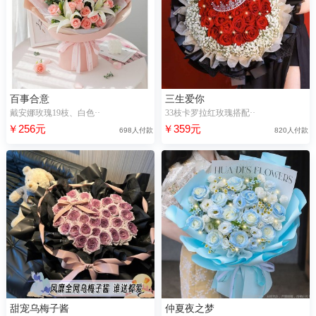
百事合意
三生爱你
戴安娜玫瑰19枝、白色··
33枝卡罗拉红玫瑰搭配··
￥256元
￥359元
698人付款
820人付款
甜宠乌梅子酱
仲夏夜之梦