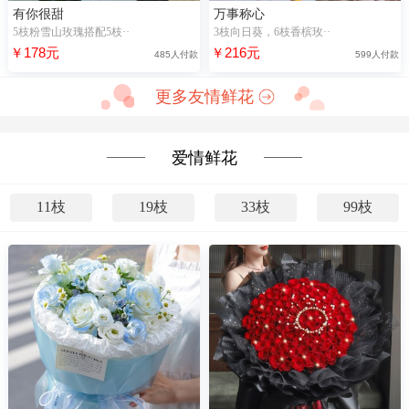
有你很甜
万事称心
5枝粉雪山玫瑰搭配5枝··
3枝向日葵，6枝香槟玫··
￥178元
￥216元
485人付款
599人付款
更多友情鲜花
爱情鲜花
11枝
19枝
33枝
99枝