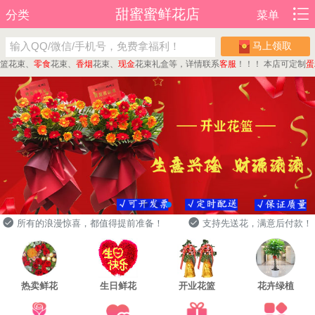
甜蜜蜜鲜花店
分类
菜单
马上领取
束、
零食
花束、
香烟
花束、
现金
花束礼盒等，详情联系
客服
！！！
本店可定制
蛋糕
、
所有的浪漫惊喜，都值得提前准备！
支持先送花，满意后付款！
热卖鲜花
生日鲜花
开业花篮
花卉绿植