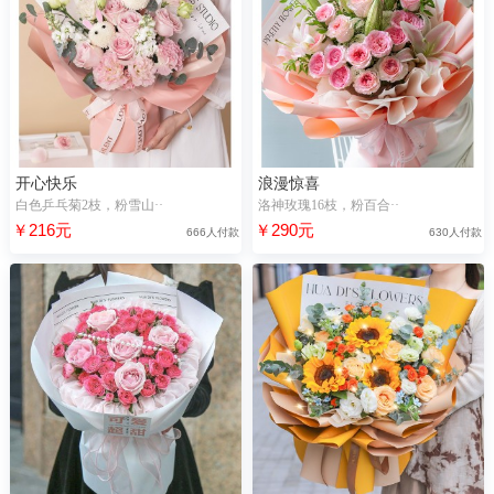
开心快乐
浪漫惊喜
白色乒乓菊2枝，粉雪山··
洛神玫瑰16枝，粉百合··
￥216元
￥290元
666人付款
630人付款