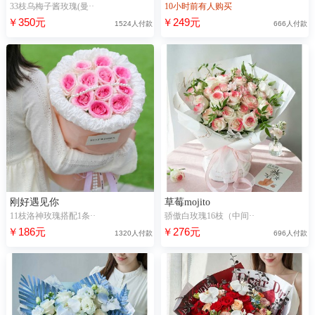
33枝乌梅子酱玫瑰(曼··
10小时前有人购买
￥350元
￥249元
1524人付款
666人付款
刚好遇见你
草莓mojito
11枝洛神玫瑰搭配1条··
骄傲白玫瑰16枝（中间··
￥186元
￥276元
1320人付款
696人付款