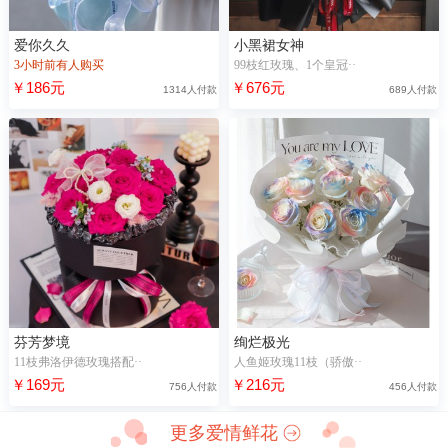
爱你久久
小黑裙女神
3小时前有人购买
99枝红玫瑰、1个皇冠··
￥186元
￥676元
1314人付款
689人付款
芬芳梦境
绚烂极光
11枝弗洛伊德玫瑰搭配··
人鱼姬玫瑰11枝（骄傲··
￥169元
￥216元
756人付款
456人付款
更多爱情鲜花