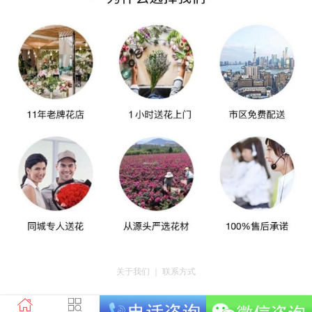
关于我们
｜
联系方式
版权所有：荣昌区昌州街道爱神鲜花店 地址：重庆市荣昌区昌州街道迎宾大道
南段3号35幢4-20 电话：tel023-46761716