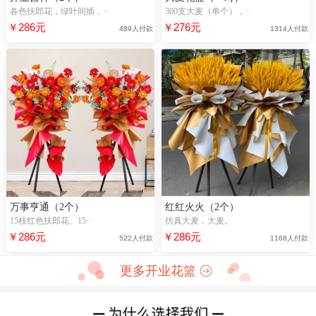
各色扶郎花，绿叶间插，··
300支大麦（单个），··
￥286元
￥276元
489人付款
1314人付款
万事亨通（2个）
红红火火（2个）
15枝红色扶郎花、15··
仿真大麦，大麦。
￥286元
￥286元
522人付款
1168人付款
更多开业花篮