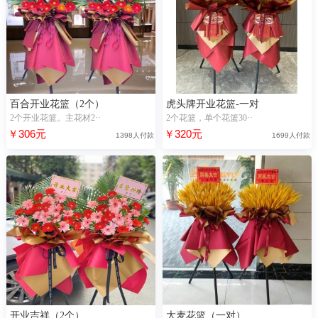
百合开业花篮（2个）
虎头牌开业花篮-一对
2个开业花篮。主花材2··
2个花篮，单个花篮30··
￥306元
￥320元
1398人付款
1699人付款
开业吉祥（2个）
大麦花篮（一对）