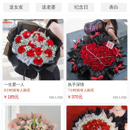
送女友
送老婆
纪念日
表白
一生爱一人
执手深情
8小时前有人购买
7小时前有人购买
￥189元
￥370元
386人付款
485人付款
“蒋**”正在浏览【心中最爱】