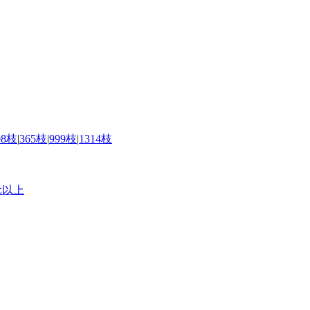
08枝
|
365枝
|
999枝
|
1314枝
元以上