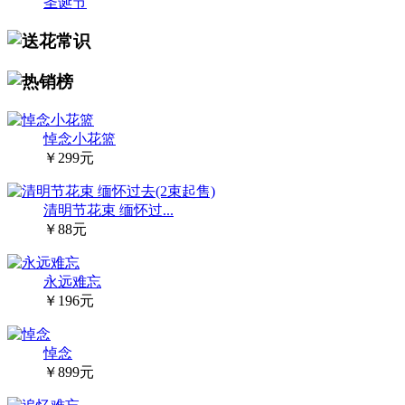
圣诞节
悼念小花篮
￥299元
清明节花束 缅怀过...
￥88元
永远难忘
￥196元
悼念
￥899元