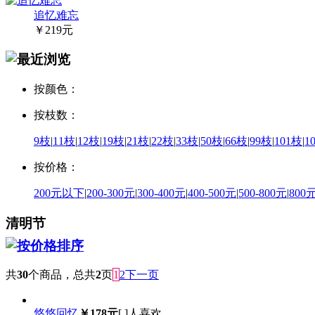
追忆难忘
￥219元
按颜色：
按枝数：
9枝
|
11枝
|
12枝
|
19枝
|
21枝
|
22枝
|
33枝
|
50枝
|
66枝
|
99枝
|
101枝
|
1
按价格：
200元以下
|
200-300元
|
300-400元
|
400-500元
|
500-800元
|
800
清明节
共
30
个商品，总共
2
页
1
2
下一页
悠悠回忆
￥178元
[
]人喜欢