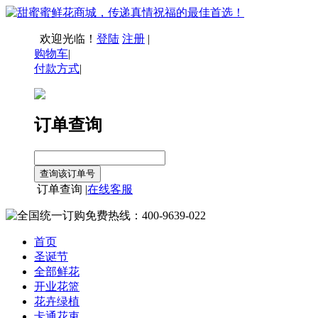
欢迎光临！
登陆
注册
|
购物车
|
付款方式
|
订单查询
订单查询 |
在线客服
首页
圣诞节
全部鲜花
开业花篮
花卉绿植
卡通花束