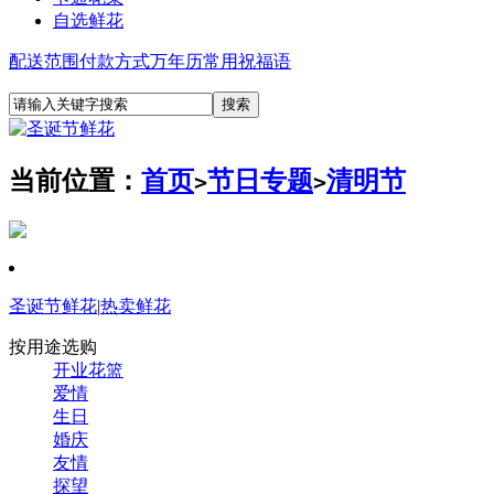
自选鲜花
配送范围
付款方式
万年历
常用祝福语
当前位置：
首页
节日专题
清明节
>
>
圣诞节鲜花
|
热卖鲜花
按用途选购
开业花篮
爱情
生日
婚庆
友情
探望