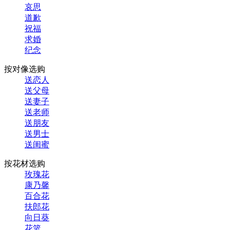
哀思
道歉
祝福
求婚
纪念
按对像选购
送恋人
送父母
送妻子
送老师
送朋友
送男士
送闺蜜
按花材选购
玫瑰花
康乃馨
百合花
扶郎花
向日葵
花篮