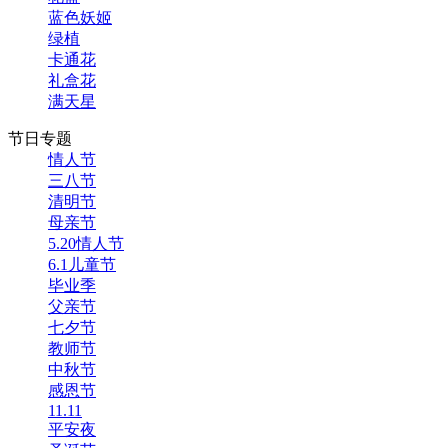
蓝色妖姬
绿植
卡通花
礼盒花
满天星
节日专题
情人节
三八节
清明节
母亲节
5.20情人节
6.1儿童节
毕业季
父亲节
七夕节
教师节
中秋节
感恩节
11.11
平安夜