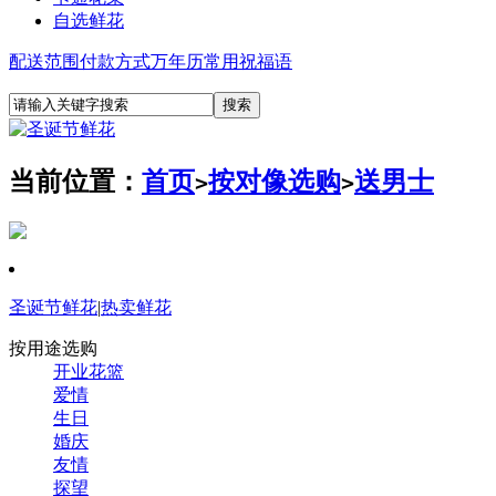
自选鲜花
配送范围
付款方式
万年历
常用祝福语
当前位置：
首页
按对像选购
送男士
>
>
圣诞节鲜花
|
热卖鲜花
按用途选购
开业花篮
爱情
生日
婚庆
友情
探望