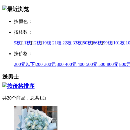
按颜色：
按枝数：
9枝
|
11枝
|
12枝
|
19枝
|
21枝
|
22枝
|
33枝
|
50枝
|
66枝
|
99枝
|
101枝
|
1
按价格：
200元以下
|
200-300元
|
300-400元
|
400-500元
|
500-800元
|
800
送男士
共
20
个商品，总共
1
页