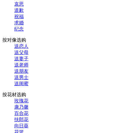
哀思
道歉
祝福
求婚
纪念
按对像选购
送恋人
送父母
送妻子
送老师
送朋友
送男士
送闺蜜
按花材选购
玫瑰花
康乃馨
百合花
扶郎花
向日葵
花篮