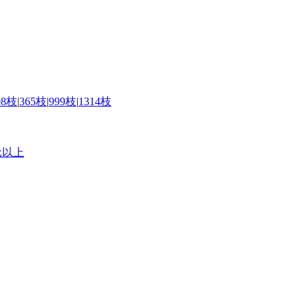
08枝
|
365枝
|
999枝
|
1314枝
元以上