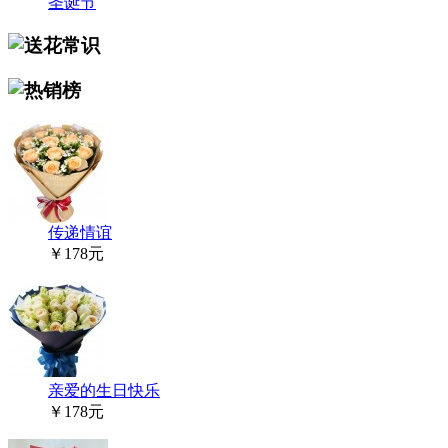
圣诞节
传递情谊
￥178元
亲爱的生日快乐
￥178元