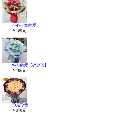
一心一意的爱
￥189元
特别的爱【碎冰蓝】
￥196元
你最珍贵
￥370元