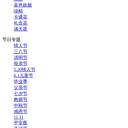
蓝色妖姬
绿植
卡通花
礼盒花
满天星
节日专题
情人节
三八节
清明节
母亲节
5.20情人节
6.1儿童节
毕业季
父亲节
七夕节
教师节
中秋节
感恩节
11.11
平安夜