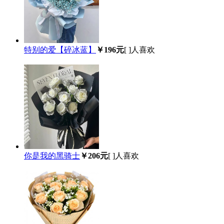
特别的爱【碎冰蓝】
￥196元
[
]人喜欢
你是我的黑骑士
￥206元
[
]人喜欢