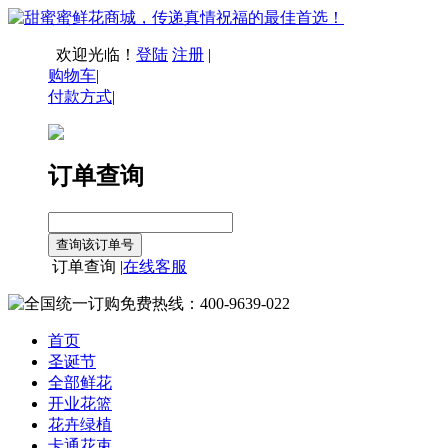
欢迎光临！
登陆
注册
|
购物车
|
付款方式
|
订单查询
订单查询 |
在线客服
首页
圣诞节
全部鲜花
开业花篮
花卉绿植
卡通花束