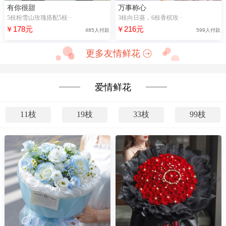
有你很甜
万事称心
5枝粉雪山玫瑰搭配5枝··
3枝向日葵，6枝香槟玫··
￥178元
￥216元
485人付款
599人付款
更多友情鲜花
爱情鲜花
11枝
19枝
33枝
99枝