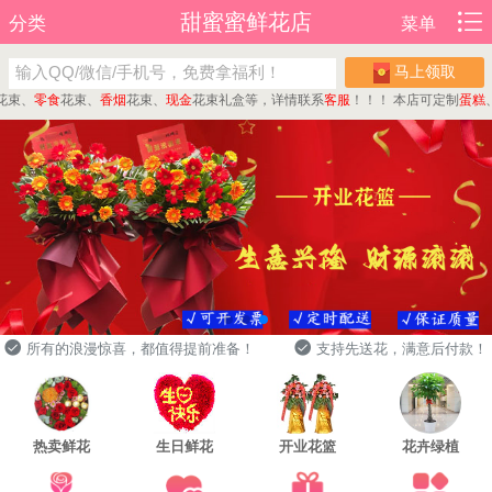
甜蜜蜜鲜花店
分类
菜单
马上领取
、
零食
花束、
香烟
花束、
现金
花束礼盒等，详情联系
客服
！！！
本店可定制
蛋糕
、
水
所有的浪漫惊喜，都值得提前准备！
支持先送花，满意后付款！
热卖鲜花
生日鲜花
开业花篮
花卉绿植