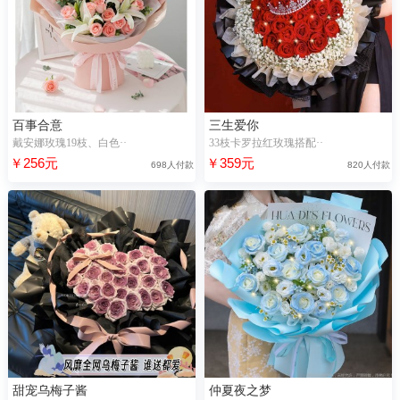
百事合意
三生爱你
戴安娜玫瑰19枝、白色··
33枝卡罗拉红玫瑰搭配··
￥256元
￥359元
698人付款
820人付款
甜宠乌梅子酱
仲夏夜之梦