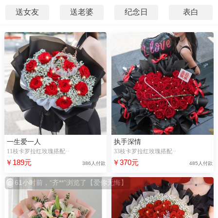
送女友
送老婆
纪念日
表白
一生爱一人
执手深情
11枝卡罗拉红玫瑰搭配··
33枝卡罗拉红玫瑰搭配··
￥189元
￥370元
386人付款
485人付款
61小时前，“齐**”浏览了【爱你无悔】