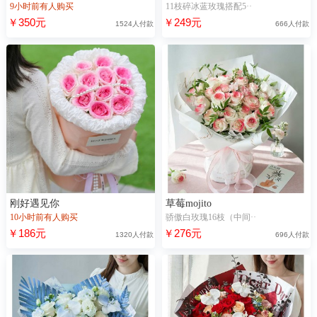
9小时前有人购买
11枝碎冰蓝玫瑰搭配5··
￥350元
￥249元
1524人付款
666人付款
刚好遇见你
草莓mojito
10小时前有人购买
骄傲白玫瑰16枝（中间··
￥186元
￥276元
1320人付款
696人付款