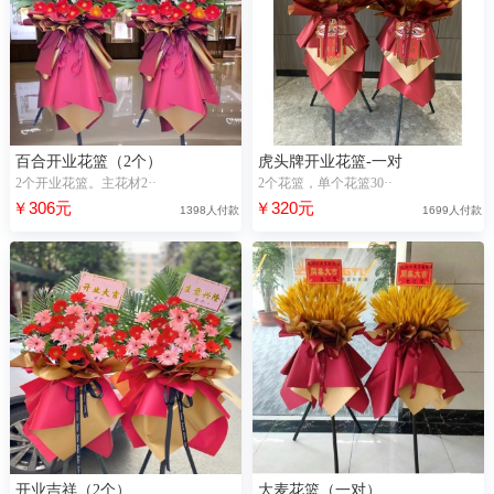
百合开业花篮（2个）
虎头牌开业花篮-一对
2个开业花篮。主花材2··
2个花篮，单个花篮30··
￥306元
￥320元
1398人付款
1699人付款
开业吉祥（2个）
大麦花篮（一对）