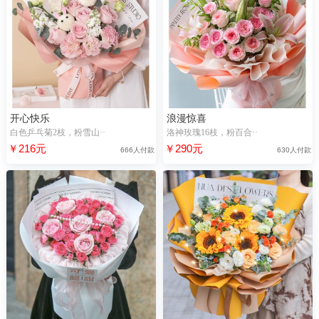
开心快乐
浪漫惊喜
白色乒乓菊2枝，粉雪山··
洛神玫瑰16枝，粉百合··
￥216元
￥290元
666人付款
630人付款