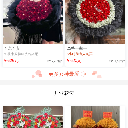
不离不弃
牵手一辈子
99枝卡罗拉红玫瑰搭配··
8小时前有人购买
￥626元
￥620元
9217人付款
2251人付款
更多女神最爱
开业花篮