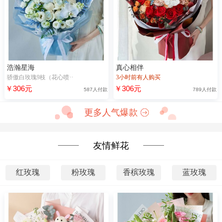
浩瀚星海
真心相伴
骄傲白玫瑰9枝（花心喷··
3小时前有人购买
￥306元
￥306元
587人付款
789人付款
更多人气爆款
友情鲜花
红玫瑰
粉玫瑰
香槟玫瑰
蓝玫瑰