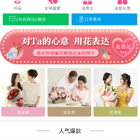
99朵
女神最爱
送男士
全部分类
24h在线QQ/微信
订单查询
送女神
送长辈
送朋友
人气爆款