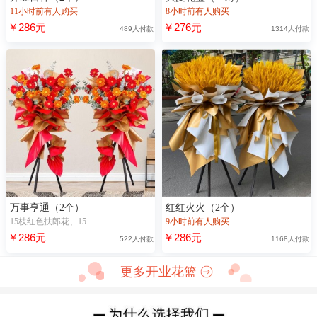
11小时前有人购买
8小时前有人购买
￥286元
￥276元
489人付款
1314人付款
万事亨通（2个）
红红火火（2个）
15枝红色扶郎花、15··
9小时前有人购买
￥286元
￥286元
522人付款
1168人付款
更多开业花篮