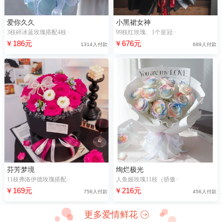
爱你久久
小黑裙女神
3枝碎冰蓝玫瑰搭配4枝··
99枝红玫瑰、1个皇冠··
￥186元
￥676元
1314人付款
689人付款
芬芳梦境
绚烂极光
11枝弗洛伊德玫瑰搭配··
人鱼姬玫瑰11枝（骄傲··
￥169元
￥216元
756人付款
456人付款
更多爱情鲜花