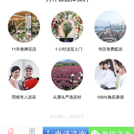
关于我们
｜
联系方式
版权所有：荣昌区昌州街道爱神鲜花店 地址：重庆市荣昌区昌州街道迎宾大道
南段3号35幢4-20 电话：tel023-46761716