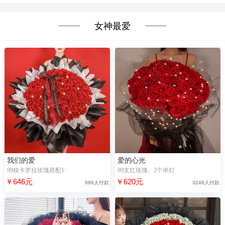
女神最爱
我们的爱
爱的心光
99枝卡罗拉玫瑰搭配1··
99支红玫瑰、2个串灯
￥646元
￥620元
666人付款
3248人付款