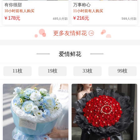
有你很甜
万事称心
10小时前有人购买
11小时前有人购买
￥178元
￥216元
485人付款
599人付款
更多友情鲜花
爱情鲜花
11枝
19枝
33枝
99枝