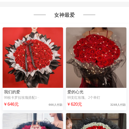
女神最爱
我们的爱
爱的心光
99枝卡罗拉玫瑰搭配1··
99支红玫瑰、2个串灯
￥646元
￥620元
666人付款
3248人付款