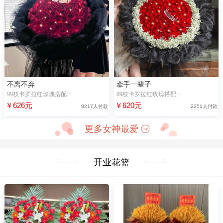
不离不弃
牵手一辈子
99枝卡罗拉红玫瑰搭配··
99枝卡罗拉红玫瑰搭配··
￥626元
￥620元
9217人付款
2251人付款
更多女神最爱
开业花篮