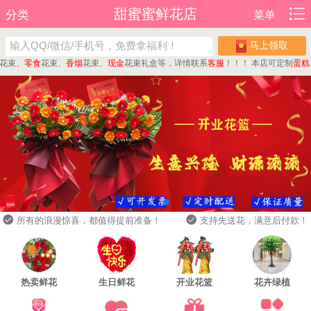
甜蜜蜜鲜花店
分类
菜单
马上领取
、
零食
花束、
香烟
花束、
现金
花束礼盒等，详情联系
客服
！！！
本店可定制
蛋糕
、
水
所有的浪漫惊喜，都值得提前准备！
支持先送花，满意后付款！
热卖鲜花
生日鲜花
开业花篮
花卉绿植