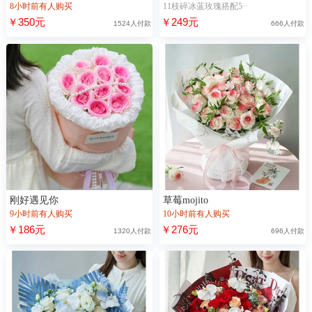
8小时前有人购买
11枝碎冰蓝玫瑰搭配5··
￥350元
￥249元
1524人付款
666人付款
刚好遇见你
草莓mojito
9小时前有人购买
10小时前有人购买
￥186元
￥276元
1320人付款
696人付款