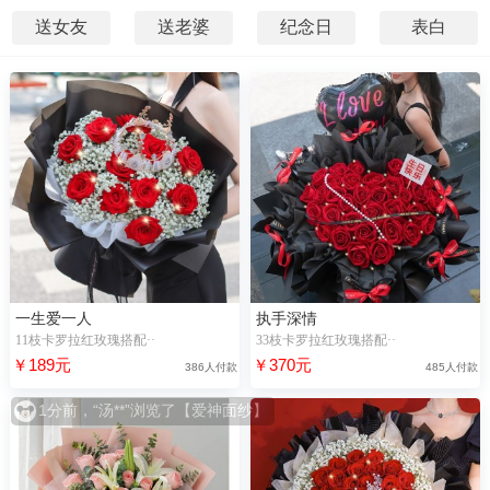
送女友
送老婆
纪念日
表白
一生爱一人
执手深情
11枝卡罗拉红玫瑰搭配··
33枝卡罗拉红玫瑰搭配··
￥189元
￥370元
386人付款
485人付款
1分前，“汤**”浏览了【爱神面纱】