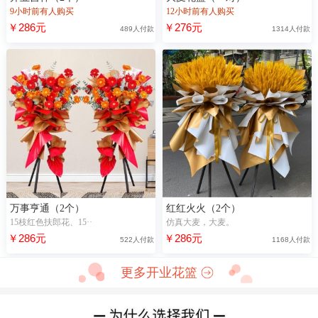
9小时前有人购买
12小时前有人购买
￥286元
￥276元
489人付款
1314人付款
万事亨通（2个）
红红火火（2个）
15枝红色扶郎花、15··
仿真大麦，大麦。
￥286元
￥286元
522人付款
1168人付款
更多开业花篮