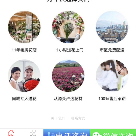
关于我们
｜
联系方式
版权所有：荣昌区昌州街道爱神鲜花店 地址：重庆市荣昌区昌州街道迎宾大道
南段3号35幢4-20 电话：tel023-46761716