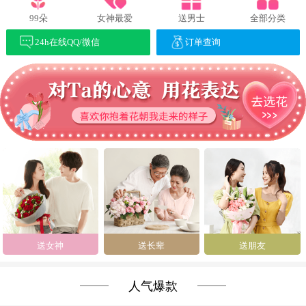
99朵
女神最爱
送男士
全部分类
24h在线QQ/微信
订单查询
送女神
送长辈
送朋友
人气爆款