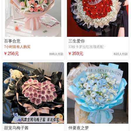
百事合意
三生爱你
7小时前有人购买
33枝卡罗拉红玫瑰搭配··
￥256元
￥359元
698人付款
820人付款
甜宠乌梅子酱
仲夏夜之梦