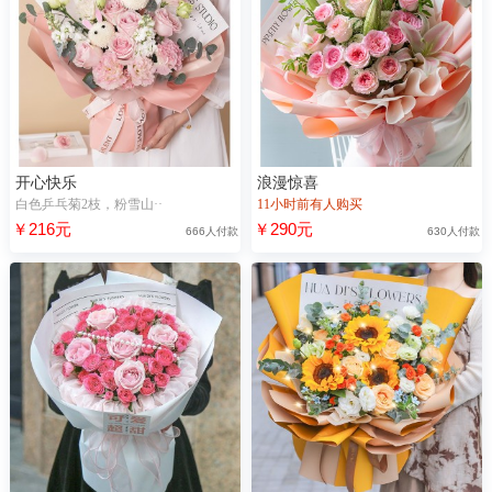
开心快乐
浪漫惊喜
白色乒乓菊2枝，粉雪山··
11小时前有人购买
￥216元
￥290元
666人付款
630人付款