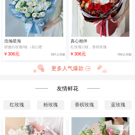
浩瀚星海
真心相伴
骄傲白玫瑰9枝（花心喷··
红玫瑰12枝，香槟玫瑰··
￥306元
￥306元
587人付款
789人付款
更多人气爆款
友情鲜花
红玫瑰
粉玫瑰
香槟玫瑰
蓝玫瑰