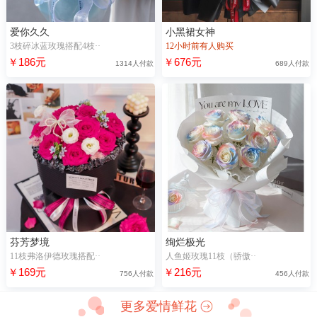
爱你久久
小黑裙女神
3枝碎冰蓝玫瑰搭配4枝··
12小时前有人购买
￥186元
￥676元
1314人付款
689人付款
芬芳梦境
绚烂极光
11枝弗洛伊德玫瑰搭配··
人鱼姬玫瑰11枝（骄傲··
￥169元
￥216元
756人付款
456人付款
更多爱情鲜花