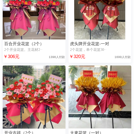
百合开业花篮（2个）
虎头牌开业花篮-一对
2个开业花篮。主花材2··
2个花篮，单个花篮30··
￥306元
￥320元
1398人付款
1699人付款
开业吉祥（2个）
大麦花篮（一对）